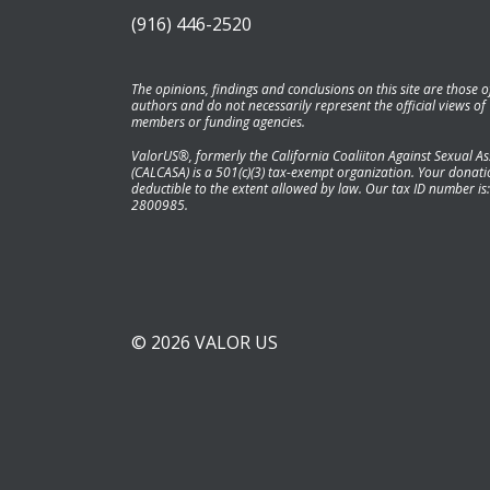
(916) 446-2520
The opinions, findings and conclusions on this site are those o
authors and do not necessarily represent the official views of
members or funding agencies.
ValorUS®, formerly the California Coaliiton Against Sexual As
(CALCASA) is a 501(c)(3) tax-exempt organization. Your donatio
deductible to the extent allowed by law. Our tax ID number is:
2800985.
© 2026 VALOR US