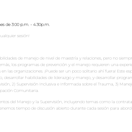
s de 3:00 p.m. - 4:30p.m.
ualquier sesión!
ilidades de manejo de nivel de maestría y relaciones, pero no siempr
emás, los programas de prevención y el manejo requieren una experien
 en las organizaciones. ¡Puede ser un poco solitario ahí fuera! Este 
o, desarrollar habilidades de liderazgo y manejo, y desarrollar progra
sión, 2) Supervisión Inclusiva e Informada sobre el Trauma, 3) Manej
cipación Comunitaria.
os del Manejo y la Supervisión, incluyendo temas como la contratación
enemos tiempo de discusión abierto durante cada sesión para abordar l