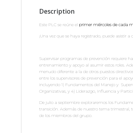
Description
Este PLC se reúne el 
primer miércoles de cada me
¡Una vez que se haya registrado, puede asistir a c
Supervisar programas de prevención requiere hab
entrenamiento y apoyo al asumir estos roles. Ad
menudo diferente a la de otros puestos directivos
entre los supervisores de prevención para el apoy
incluyendo 1) Fundamentos del Manejo y  Supervi
Organizativas, y 4) Liderazgo, Influencia y Parti
De julio a septiembre exploraremos los Fundament
transición. Además de nuestro tema trimestral, t
de los miembros del grupo.