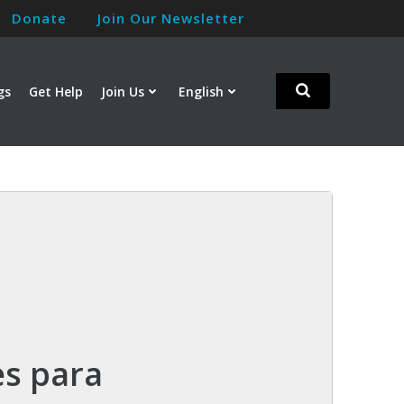
Donate
Join Our Newsletter
gs
Get Help
Join Us
English
es para