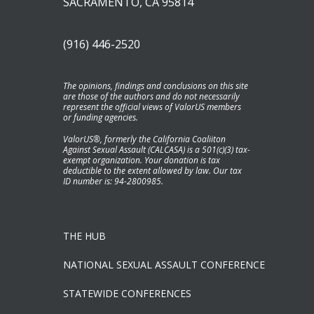
SACRAMENTO, CA 95814
(916) 446-2520
The opinions, findings and conclusions on this site
are those of the authors and do not necessarily
represent the official views of ValorUS members
or funding agencies.
ValorUS®, formerly the California Coaliiton
Against Sexual Assault (CALCASA) is a 501(c)(3) tax-
exempt organization. Your donation is tax
deductible to the extent allowed by law. Our tax
ID number is: 94-2800985.
THE HUB
NATIONAL SEXUAL ASSAULT CONFERENCE
STATEWIDE CONFERENCES