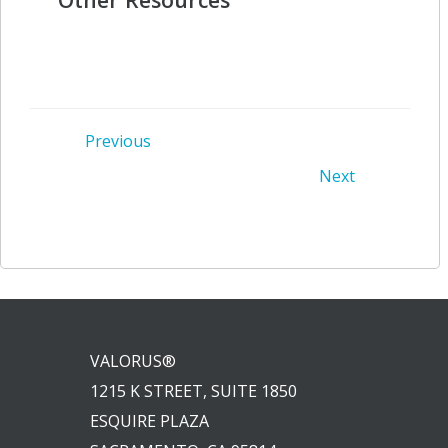
Post
Previous
Post
Next
navigation
navigation
VALORUS®
1215 K STREET, SUITE 1850
ESQUIRE PLAZA